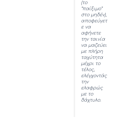
(το
“παίξιμο”
στο μηδέν),
αποφεύγετ
ε να
αφήνετε
την ταινία
να μαζεύει
με πλήρη
ταχύτητα
μέχρι το
τέλος,
ελέγχοντάς
την
ελαφρώς
με το
δάχτυλο.