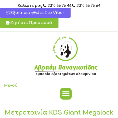
Μετάβαση
Καλέστε μας
2310 66 76 46
2310 66 76 64
στο
Εξυπηρετηθείτε Στο Viber
περιεχόμενο
Ζητήστε Προσφορά
Μενού
Μετροταινία KDS Giant Megalock