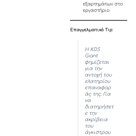
εξαρτημάτων στο
εργαστήριο.
Επαγγελματικό Tip:
Η KDS
Giant
φημίζεται
για την
αντοχή του
ελατηρίου
επαναφορ
άς της. Για
να
διατηρήσετ
ε την
ακρίβεια
του
άγκιστρου