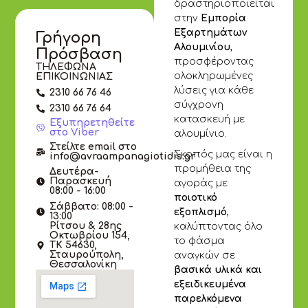
δραστηριοποιείται
στην
Εμπορία
Εξαρτημάτων
Γρήγορη
Αλουμινίου
,
Πρόσβαση
προσφέροντας
ΤΗΛΕΦΩΝΑ
ολοκληρωμένες
ΕΠΙΚΟΙΝΩΝΙΑΣ
λύσεις για κάθε
2310 66 76 46
σύγχρονη
2310 66 76 64
κατασκευή με
Εξυπηρετηθείτε
στο Viber
αλουμίνιο.
Στείλτε email στο
Σκοπός μας είναι η
info@avraampanagiotidis.gr
προμήθεια της
Δευτέρα-
Παρασκευή
αγοράς με
08:00 - 16:00
ποιοτικό
Σάββατο: 08:00 -
εξοπλισμό
,
13:00
Ρίτσου & 28ης
καλύπτοντας όλο
Οκτωβρίου 154,
το φάσμα
ΤΚ 54630,
Σταυρούπολη,
αναγκών σε
Θεσσαλονίκη
βασικά υλικά και
εξειδικευμένα
παρελκόμενα