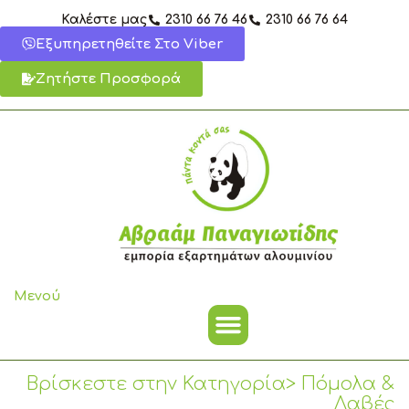
Μετάβαση
Καλέστε μας
2310 66 76 46
2310 66 76 64
στο
Εξυπηρετηθείτε Στο Viber
περιεχόμενο
Ζητήστε Προσφορά
Μενού
Βρίσκεστε στην Κατηγορία> Πόμολα &
Λαβές