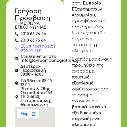
στην
Εμπορία
Εξαρτημάτων
Γρήγορη
Αλουμινίου
,
Πρόσβαση
προσφέροντας
ΤΗΛΕΦΩΝΑ
ολοκληρωμένες
ΕΠΙΚΟΙΝΩΝΙΑΣ
λύσεις για κάθε
2310 66 76 46
σύγχρονη
2310 66 76 64
κατασκευή με
Εξυπηρετηθείτε
στο Viber
αλουμίνιο.
Στείλτε email στο
Σκοπός μας είναι η
info@avraampanagiotidis.gr
προμήθεια της
Δευτέρα-
Παρασκευή
αγοράς με
08:00 - 16:00
ποιοτικό
Σάββατο: 08:00 -
εξοπλισμό
,
13:00
Ρίτσου & 28ης
καλύπτοντας όλο
Οκτωβρίου 154,
το φάσμα
ΤΚ 54630,
Σταυρούπολη,
αναγκών σε
Θεσσαλονίκη
βασικά υλικά και
εξειδικευμένα
παρελκόμενα
αλουμινίου
.