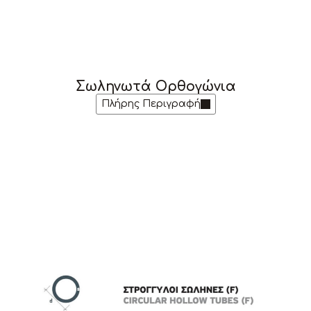
Σωληνωτά Ορθογώνια
Πλήρης Περιγραφή