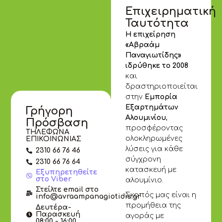
Επιχειρηματική
Ταυτότητα
Η επιχείρηση
«Αβραάμ
Παναγιωτίδης»
ιδρύθηκε το 2008
και
δραστηριοποιείται
στην
Εμπορία
Εξαρτημάτων
Γρήγορη
Αλουμινίου
,
Πρόσβαση
προσφέροντας
ΤΗΛΕΦΩΝΑ
ολοκληρωμένες
ΕΠΙΚΟΙΝΩΝΙΑΣ
λύσεις για κάθε
2310 66 76 46
σύγχρονη
2310 66 76 64
κατασκευή με
Εξυπηρετηθείτε
στο Viber
αλουμίνιο.
Στείλτε email στο
Σκοπός μας είναι η
info@avraampanagiotidis.gr
προμήθεια της
Δευτέρα-
Παρασκευή
αγοράς με
08:00 - 16:00