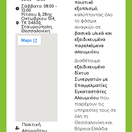
ποιοτικό
Σάββατο: 08:00 -
εξοπλισμό
,
13:00
Ρίτσου & 28ης
καλύπτοντας όλο
Οκτωβρίου 154,
το φάσμα
ΤΚ 54630,
Σταυρούπολη,
αναγκών σε
Θεσσαλονίκη
βασικά υλικά και
εξειδικευμένα
παρελκόμενα
αλουμινίου
.
Διαθέτουμε
εξειδικευμένο
δίκτυο
Συνεργατών με
Επαγγελματίες
Εγκαταστάτες
Αλουμινίου
που
παρέχουν τις
υπηρεσίες τους σε
όλη τη
Θεσσαλονίκη και
Πολιτική
Βόρεια Ελλάδα.
Απορρήτου