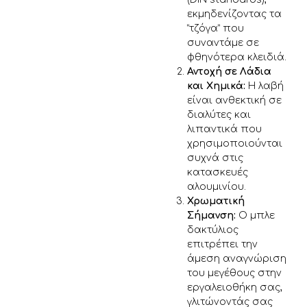
εκμηδενίζοντας τα
“τζόγα” που
συναντάμε σε
φθηνότερα κλειδιά.
Αντοχή σε Λάδια
και Χημικά:
Η λαβή
είναι ανθεκτική σε
διαλύτες και
λιπαντικά που
χρησιμοποιούνται
συχνά στις
κατασκευές
αλουμινίου.
Χρωματική
Σήμανση:
Ο μπλε
δακτύλιος
επιτρέπει την
άμεση αναγνώριση
του μεγέθους στην
εργαλειοθήκη σας,
γλιτώνοντάς σας