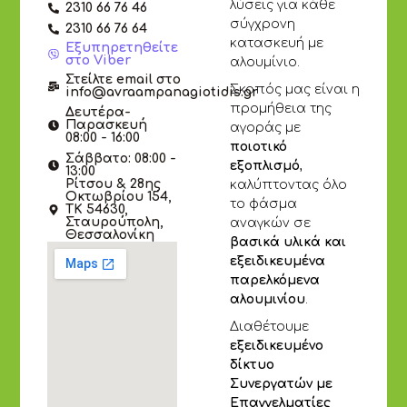
λύσεις για κάθε
2310 66 76 46
σύγχρονη
2310 66 76 64
κατασκευή με
Εξυπηρετηθείτε
στο Viber
αλουμίνιο.
Στείλτε email στο
Σκοπός μας είναι η
info@avraampanagiotidis.gr
προμήθεια της
Δευτέρα-
Παρασκευή
αγοράς με
08:00 - 16:00
ποιοτικό
Σάββατο: 08:00 -
εξοπλισμό
,
13:00
Ρίτσου & 28ης
καλύπτοντας όλο
Οκτωβρίου 154,
το φάσμα
ΤΚ 54630,
Σταυρούπολη,
αναγκών σε
Θεσσαλονίκη
βασικά υλικά και
εξειδικευμένα
παρελκόμενα
αλουμινίου
.
Διαθέτουμε
εξειδικευμένο
δίκτυο
Συνεργατών με
Επαγγελματίες