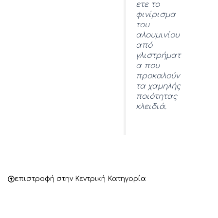
ετε το
φινίρισμα
του
αλουμινίου
από
γλιστρήματ
α που
προκαλούν
τα χαμηλής
ποιότητας
κλειδιά.
επιστροφή στην Κεντρική Κατηγορία