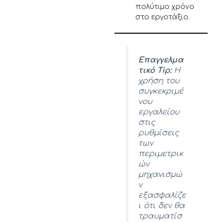
πολύτιμο χρόνο
στο εργοτάξιο.
Επαγγελμα
τικό Tip:
Η
χρήση του
συγκεκριμέ
νου
εργαλείου
στις
ρυθμίσεις
των
περιμετρικ
ών
μηχανισμώ
ν
εξασφαλίζε
ι ότι δεν θα
τραυματίσ