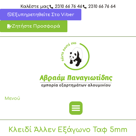
Μετάβαση
Καλέστε μας
2310 66 76 46
2310 66 76 64
στο
Εξυπηρετηθείτε Στο Viber
περιεχόμενο
Ζητήστε Προσφορά
Μενού
Κλειδί Άλλεν Εξάγωνο Ταφ 5mm