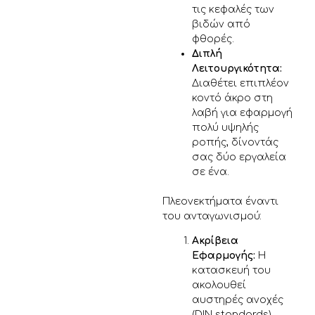
τις κεφαλές των
βιδών από
φθορές.
Διπλή
Λειτουργικότητα:
Διαθέτει επιπλέον
κοντό άκρο στη
λαβή για εφαρμογή
πολύ υψηλής
ροπής, δίνοντάς
σας δύο εργαλεία
σε ένα.
Πλεονεκτήματα έναντι
του ανταγωνισμού:
Ακρίβεια
Εφαρμογής:
Η
κατασκευή του
ακολουθεί
αυστηρές ανοχές
(DIN standards),