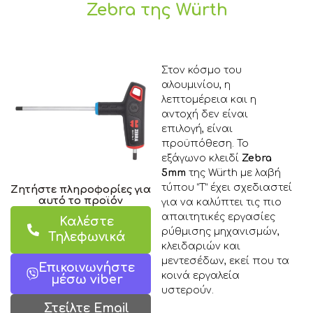
Zebra της Würth
Στον κόσμο του
αλουμινίου, η
λεπτομέρεια και η
αντοχή δεν είναι
επιλογή, είναι
προϋπόθεση. Το
εξάγωνο κλειδί
Zebra
5mm
της Würth με λαβή
τύπου “T” έχει σχεδιαστεί
Ζητήστε πληροφορίες για
αυτό το προϊόν
για να καλύπτει τις πιο
απαιτητικές εργασίες
Καλέστε
ρύθμισης μηχανισμών,
Τηλεφωνικά
κλειδαριών και
μεντεσέδων, εκεί που τα
Επικοινωνήστε
κοινά εργαλεία
μέσω viber
υστερούν.
Στείλτε Email