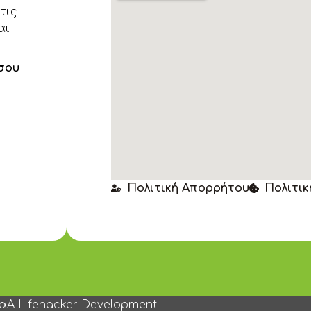
τις
αι
σου
Πολιτική Απορρήτου
Πολιτικ
να
A Lifehacker Development