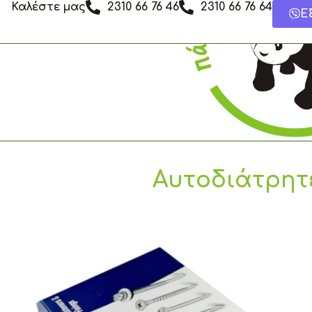
Καλέστε μας
2310 66 76 46
2310 66 76 64
Μετάβαση
Ε
στο
περιεχόμενο
Αυτοδιάτρητε