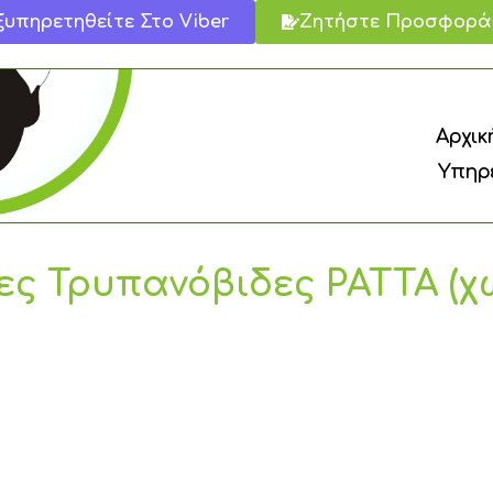
ξυπηρετηθείτε Στο Viber
Ζητήστε Προσφορά
Αρχικ
Υπηρε
ς Τρυπανόβιδες PATTA (χ