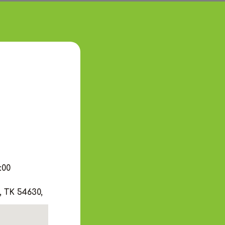
:00
 ΤΚ 54630,