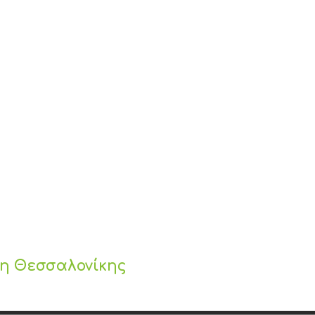
ς
λη Θεσσαλονίκης