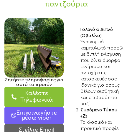
παντζούρια
Γαλονάκι Διπλό
(Οβαλίνα)
Ένα κομψό,
καμπυλωτό προφίλ
με διπλή ενίσχυση
που δίνει όμορφο
φινίρισμα και
αντοχή στις
κατασκευές σας.
Ζητήστε πληροφορίες για
αυτό το προϊόν
Ιδανικό για όσους
θέλουν αισθητική
Καλέστε
και στιβαρότητα
Τηλεφωνικά
μαζί.
Συρόμενο Τύπου
Επικοινωνήστε
«Ζ»
μέσω viber
Το κλασικό και
πρακτικό προφίλ
Στείλτε Email