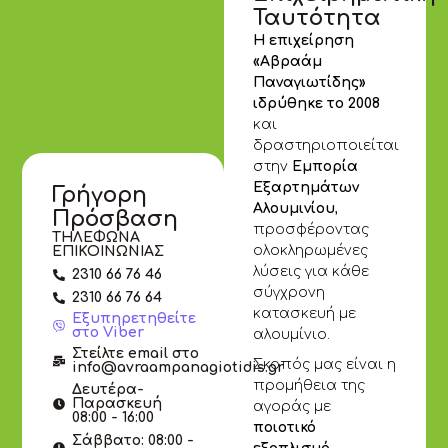
Ταυτότητα
Η επιχείρηση
«Αβραάμ
Παναγιωτίδης»
ιδρύθηκε το 2008
και
δραστηριοποιείται
στην
Εμπορία
Εξαρτημάτων
Γρήγορη
Αλουμινίου
,
Πρόσβαση
προσφέροντας
ΤΗΛΕΦΩΝΑ
ολοκληρωμένες
ΕΠΙΚΟΙΝΩΝΙΑΣ
λύσεις για κάθε
2310 66 76 46
σύγχρονη
2310 66 76 64
κατασκευή με
Εξυπηρετηθείτε
στο Viber
αλουμίνιο.
Στείλτε email στο
Σκοπός μας είναι η
info@avraampanagiotidis.gr
προμήθεια της
Δευτέρα-
Παρασκευή
αγοράς με
08:00 - 16:00
ποιοτικό
Σάββατο: 08:00 -