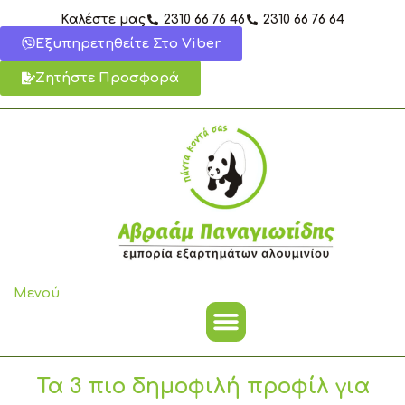
Μετάβαση
Καλέστε μας
2310 66 76 46
2310 66 76 64
στο
Εξυπηρετηθείτε Στο Viber
περιεχόμενο
Ζητήστε Προσφορά
Μενού
Τα 3 πιο δημοφιλή προφίλ για