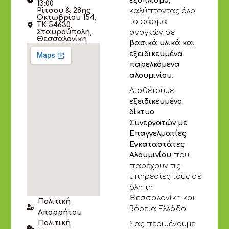
εξοπλισμό
,
13:00
Ρίτσου & 28ης
καλύπτοντας όλο
Οκτωβρίου 154,
το φάσμα
ΤΚ 54630,
Σταυρούπολη,
αναγκών σε
Θεσσαλονίκη
βασικά υλικά και
εξειδικευμένα
παρελκόμενα
αλουμινίου
.
Διαθέτουμε
εξειδικευμένο
δίκτυο
Συνεργατών με
Επαγγελματίες
Εγκαταστάτες
Αλουμινίου
που
παρέχουν τις
υπηρεσίες τους σε
όλη τη
Θεσσαλονίκη και
Πολιτική
Βόρεια Ελλάδα.
Απορρήτου
Πολιτική
Σας περιμένουμε