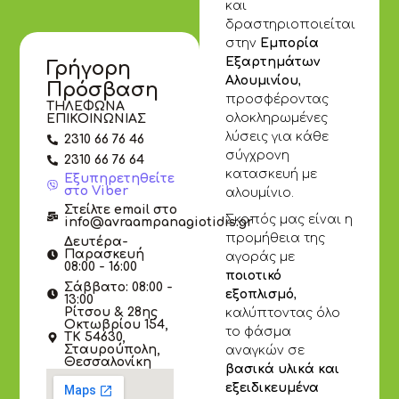
και
δραστηριοποιείται
στην
Εμπορία
Εξαρτημάτων
Γρήγορη
Αλουμινίου
,
Πρόσβαση
προσφέροντας
ΤΗΛΕΦΩΝΑ
ολοκληρωμένες
ΕΠΙΚΟΙΝΩΝΙΑΣ
λύσεις για κάθε
2310 66 76 46
σύγχρονη
2310 66 76 64
κατασκευή με
Εξυπηρετηθείτε
στο Viber
αλουμίνιο.
Στείλτε email στο
Σκοπός μας είναι η
info@avraampanagiotidis.gr
προμήθεια της
Δευτέρα-
Παρασκευή
αγοράς με
08:00 - 16:00
ποιοτικό
Σάββατο: 08:00 -
εξοπλισμό
,
13:00
Ρίτσου & 28ης
καλύπτοντας όλο
Οκτωβρίου 154,
το φάσμα
ΤΚ 54630,
Σταυρούπολη,
αναγκών σε
Θεσσαλονίκη
βασικά υλικά και
εξειδικευμένα