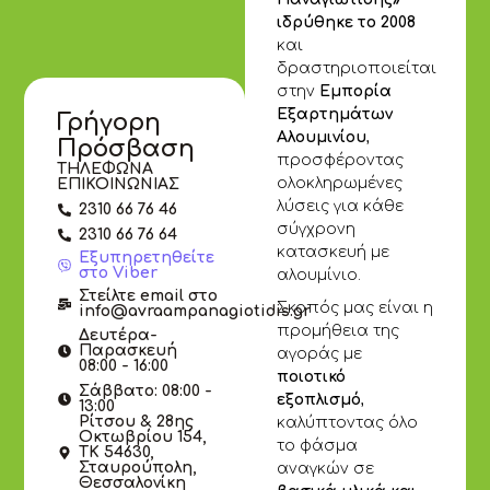
ιδρύθηκε το 2008
και
δραστηριοποιείται
στην
Εμπορία
Εξαρτημάτων
Γρήγορη
Αλουμινίου
,
Πρόσβαση
προσφέροντας
ΤΗΛΕΦΩΝΑ
ολοκληρωμένες
ΕΠΙΚΟΙΝΩΝΙΑΣ
λύσεις για κάθε
2310 66 76 46
σύγχρονη
2310 66 76 64
κατασκευή με
Εξυπηρετηθείτε
στο Viber
αλουμίνιο.
Στείλτε email στο
Σκοπός μας είναι η
info@avraampanagiotidis.gr
προμήθεια της
Δευτέρα-
Παρασκευή
αγοράς με
08:00 - 16:00
ποιοτικό
Σάββατο: 08:00 -
εξοπλισμό
,
13:00
Ρίτσου & 28ης
καλύπτοντας όλο
Οκτωβρίου 154,
το φάσμα
ΤΚ 54630,
Σταυρούπολη,
αναγκών σε
Θεσσαλονίκη