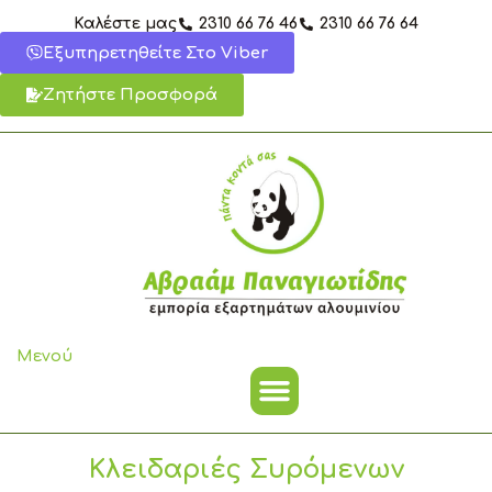
Μετάβαση
Καλέστε μας
2310 66 76 46
2310 66 76 64
στο
Εξυπηρετηθείτε Στο Viber
περιεχόμενο
Ζητήστε Προσφορά
Μενού
Κλειδαριές Συρόμενων