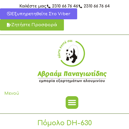
Μετάβαση
Καλέστε μας
2310 66 76 46
2310 66 76 64
στο
Εξυπηρετηθείτε Στο Viber
περιεχόμενο
Ζητήστε Προσφορά
Μενού
Πόμολο DH-630