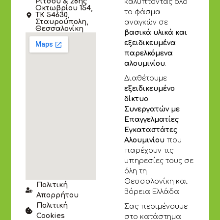
Ρίτσου & 28ης
καλύπτοντας όλο
Οκτωβρίου 154,
το φάσμα
ΤΚ 54630,
Σταυρούπολη,
αναγκών σε
Θεσσαλονίκη
βασικά υλικά και
εξειδικευμένα
παρελκόμενα
αλουμινίου
.
Διαθέτουμε
εξειδικευμένο
δίκτυο
Συνεργατών με
Επαγγελματίες
Εγκαταστάτες
Αλουμινίου
που
παρέχουν τις
υπηρεσίες τους σε
όλη τη
Θεσσαλονίκη και
Πολιτική
Βόρεια Ελλάδα.
Απορρήτου
Πολιτική
Σας περιμένουμε
Cookies
στο κατάστημα