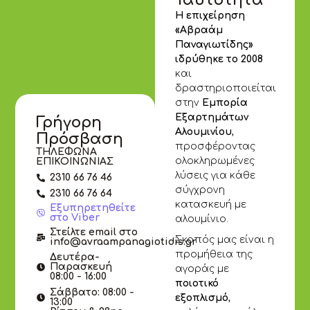
Ταυτότητα
Η επιχείρηση
«Αβραάμ
Παναγιωτίδης»
ιδρύθηκε το 2008
και
δραστηριοποιείται
στην
Εμπορία
Εξαρτημάτων
Γρήγορη
Αλουμινίου
,
Πρόσβαση
προσφέροντας
ΤΗΛΕΦΩΝΑ
ολοκληρωμένες
ΕΠΙΚΟΙΝΩΝΙΑΣ
λύσεις για κάθε
2310 66 76 46
σύγχρονη
2310 66 76 64
κατασκευή με
Εξυπηρετηθείτε
στο Viber
αλουμίνιο.
Στείλτε email στο
Σκοπός μας είναι η
info@avraampanagiotidis.gr
προμήθεια της
Δευτέρα-
Παρασκευή
αγοράς με
08:00 - 16:00
ποιοτικό
Σάββατο: 08:00 -
εξοπλισμό
,
13:00