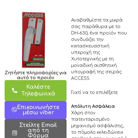
Αναβαθμίστε τα μικρά
σας παράθυρα με το
DH-630, ένα προϊόν που
συνδυάζει την
κατασκευαστική
υπεροχή της
Χυτοτεχνικής με τη
μοναδική αισθητική
υπογραφή της σειράς
Ζητήστε πληροφορίες για
αυτό το προϊόν
ACCESS.
Καλέστε
Γιατί να το επιλέξετε:
Τηλεφωνικά
Απόλυτη Ασφάλεια
Επικοινωνήστε
μέσω viber
Χάρη στον
πατενταρισμένο
Στείλτε Email
μηχανισμό ασφάλισης,
από τη
το πόμολο «κλειδώνει»
Φόρμα