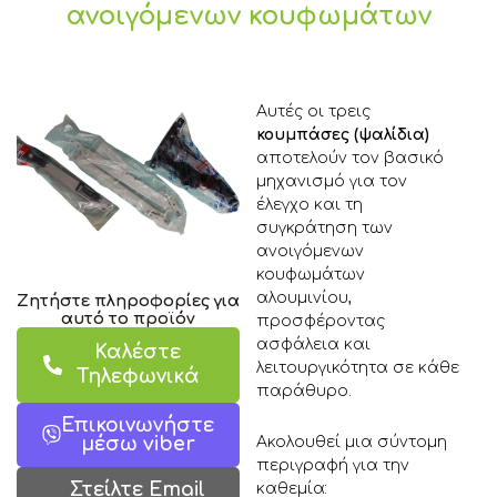
ανοιγόμενων κουφωμάτων
Αυτές οι τρεις
κουμπάσες (ψαλίδια)
αποτελούν τον βασικό
μηχανισμό για τον
έλεγχο και τη
συγκράτηση των
ανοιγόμενων
κουφωμάτων
αλουμινίου,
Ζητήστε πληροφορίες για
αυτό το προϊόν
προσφέροντας
ασφάλεια και
Καλέστε
λειτουργικότητα σε κάθε
Τηλεφωνικά
παράθυρο.
Επικοινωνήστε
Ακολουθεί μια σύντομη
μέσω viber
περιγραφή για την
Στείλτε Email
καθεμία: