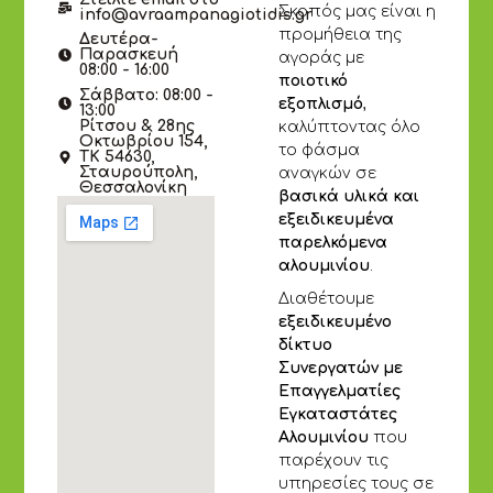
Σκοπός μας είναι η
info@avraampanagiotidis.gr
προμήθεια της
Δευτέρα-
Παρασκευή
αγοράς με
08:00 - 16:00
ποιοτικό
Σάββατο: 08:00 -
εξοπλισμό
,
13:00
Ρίτσου & 28ης
καλύπτοντας όλο
Οκτωβρίου 154,
το φάσμα
ΤΚ 54630,
Σταυρούπολη,
αναγκών σε
Θεσσαλονίκη
βασικά υλικά και
εξειδικευμένα
παρελκόμενα
αλουμινίου
.
Διαθέτουμε
εξειδικευμένο
δίκτυο
Συνεργατών με
Επαγγελματίες
Εγκαταστάτες
Αλουμινίου
που
παρέχουν τις
υπηρεσίες τους σε