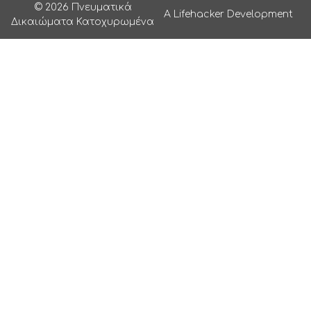
© 2026 Πνευματικά
A Lifehacker Development
Δικαιώματα Κατοχυρωμένα