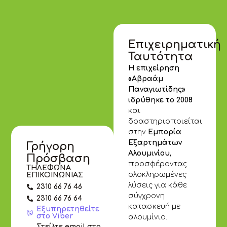
Επιχειρηματική
Ταυτότητα
Η επιχείρηση
«Αβραάμ
Παναγιωτίδης»
ιδρύθηκε το 2008
και
δραστηριοποιείται
στην
Εμπορία
Εξαρτημάτων
Γρήγορη
Αλουμινίου
,
Πρόσβαση
προσφέροντας
ΤΗΛΕΦΩΝΑ
ολοκληρωμένες
ΕΠΙΚΟΙΝΩΝΙΑΣ
λύσεις για κάθε
2310 66 76 46
σύγχρονη
2310 66 76 64
κατασκευή με
Εξυπηρετηθείτε
στο Viber
αλουμίνιο.
Στείλτε email στο