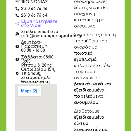
ολοκληρωμένες
ΕΠΙΚΟΙΝΩΝΙΑΣ
λύσεις για κάθε
2310 66 76 46
σύγχρονη
2310 66 76 64
κατασκευή με
Εξυπηρετηθείτε
στο Viber
αλουμίνιο.
Στείλτε email στο
Σκοπός μας είναι η
info@avraampanagiotidis.gr
προμήθεια της
Δευτέρα-
Παρασκευή
αγοράς με
08:00 - 16:00
ποιοτικό
Σάββατο: 08:00 -
εξοπλισμό
,
13:00
Ρίτσου & 28ης
καλύπτοντας όλο
Οκτωβρίου 154,
το φάσμα
ΤΚ 54630,
Σταυρούπολη,
αναγκών σε
Θεσσαλονίκη
βασικά υλικά και
εξειδικευμένα
παρελκόμενα
αλουμινίου
.
Διαθέτουμε
εξειδικευμένο
δίκτυο
Συνεργατών με