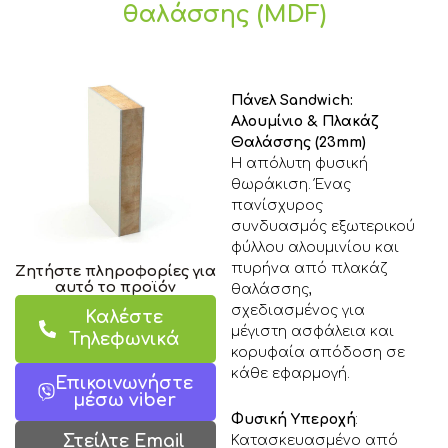
θαλάσσης (MDF)
Πάνελ Sandwich:
Αλουμίνιο & Πλακάζ
Θαλάσσης (23mm)
Η απόλυτη φυσική
θωράκιση. Ένας
πανίσχυρος
συνδυασμός εξωτερικού
φύλλου αλουμινίου και
πυρήνα από πλακάζ
Ζητήστε πληροφορίες για
αυτό το προϊόν
θαλάσσης,
σχεδιασμένος για
Καλέστε
μέγιστη ασφάλεια και
Τηλεφωνικά
κορυφαία απόδοση σε
κάθε εφαρμογή.
Επικοινωνήστε
μέσω viber
Φυσική Υπεροχή
:
Στείλτε Email
Κατασκευασμένο από