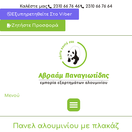
Μετάβαση
Καλέστε μας
2310 66 76 46
2310 66 76 64
στο
Εξυπηρετηθείτε Στο Viber
περιεχόμενο
Ζητήστε Προσφορά
Μενού
Πανελ αλουμινίου με πλακάζ