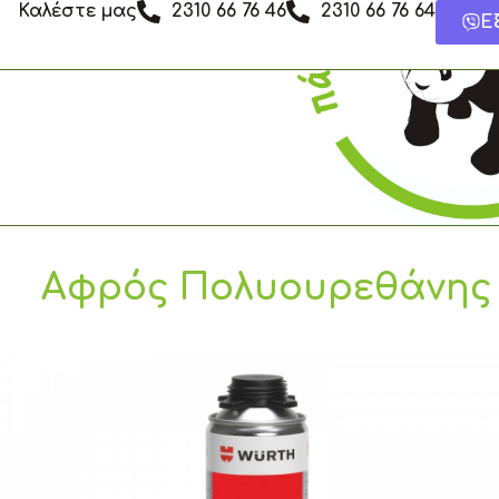
Καλέστε μας
2310 66 76 46
2310 66 76 64
Μετάβαση
Ε
στο
περιεχόμενο
Αφρός Πολυουρεθάνης Π