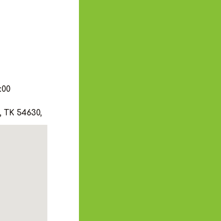
:00
 ΤΚ 54630,