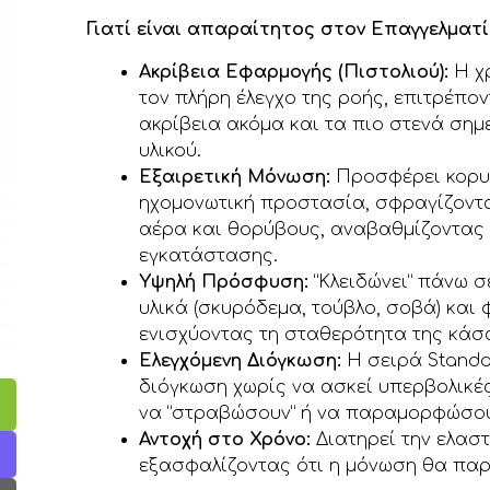
Γιατί είναι απαραίτητος στον Επαγγελματί
Ακρίβεια Εφαρμογής (Πιστολιού):
Η χρ
τον πλήρη έλεγχο της ροής, επιτρέπον
ακρίβεια ακόμα και τα πιο στενά σημ
υλικού.
Εξαιρετική Μόνωση:
Προσφέρει κορυ
ηχομονωτική προστασία, σφραγίζοντ
αέρα και θορύβους, αναβαθμίζοντας 
εγκατάστασης.
Υψηλή Πρόσφυση:
“Κλειδώνει” πάνω σ
υλικά (σκυρόδεμα, τούβλο, σοβά) και 
ενισχύοντας τη σταθερότητα της κάσ
Ελεγχόμενη Διόγκωση:
Η σειρά Standa
διόγκωση χωρίς να ασκεί υπερβολικέ
να “στραβώσουν” ή να παραμορφώσου
Αντοχή στο Χρόνο:
Διατηρεί την ελαστι
εξασφαλίζοντας ότι η μόνωση θα παρα