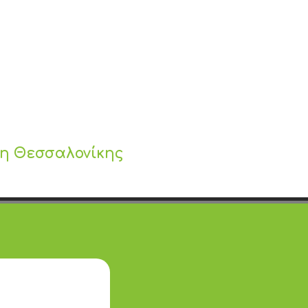
ς
λη Θεσσαλονίκης