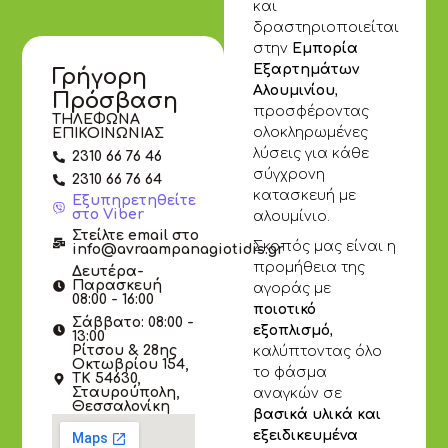
και
δραστηριοποιείται
στην
Εμπορία
Εξαρτημάτων
Γρήγορη
Αλουμινίου
,
Πρόσβαση
προσφέροντας
ΤΗΛΕΦΩΝΑ
ολοκληρωμένες
ΕΠΙΚΟΙΝΩΝΙΑΣ
λύσεις για κάθε
2310 66 76 46
σύγχρονη
2310 66 76 64
κατασκευή με
Εξυπηρετηθείτε
στο Viber
αλουμίνιο.
Στείλτε email στο
Σκοπός μας είναι η
info@avraampanagiotidis.gr
προμήθεια της
Δευτέρα-
Παρασκευή
αγοράς με
08:00 - 16:00
ποιοτικό
Σάββατο: 08:00 -
εξοπλισμό
,
13:00
Ρίτσου & 28ης
καλύπτοντας όλο
Οκτωβρίου 154,
το φάσμα
ΤΚ 54630,
Σταυρούπολη,
αναγκών σε
Θεσσαλονίκη
βασικά υλικά και
εξειδικευμένα