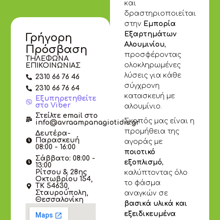
και
δραστηριοποιείται
στην
Εμπορία
Εξαρτημάτων
Γρήγορη
Αλουμινίου
,
Πρόσβαση
προσφέροντας
ΤΗΛΕΦΩΝΑ
ολοκληρωμένες
ΕΠΙΚΟΙΝΩΝΙΑΣ
λύσεις για κάθε
2310 66 76 46
σύγχρονη
2310 66 76 64
κατασκευή με
Εξυπηρετηθείτε
στο Viber
αλουμίνιο.
Στείλτε email στο
Σκοπός μας είναι η
info@avraampanagiotidis.gr
προμήθεια της
Δευτέρα-
Παρασκευή
αγοράς με
08:00 - 16:00
ποιοτικό
Σάββατο: 08:00 -
εξοπλισμό
,
13:00
Ρίτσου & 28ης
καλύπτοντας όλο
Οκτωβρίου 154,
το φάσμα
ΤΚ 54630,
Σταυρούπολη,
αναγκών σε
Θεσσαλονίκη
βασικά υλικά και
εξειδικευμένα