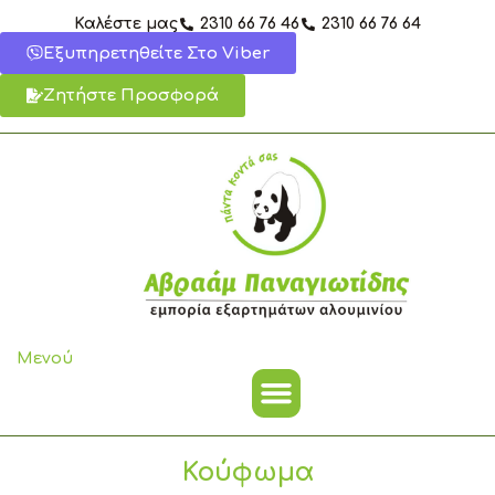
Μετάβαση
Καλέστε μας
2310 66 76 46
2310 66 76 64
στο
Εξυπηρετηθείτε Στο Viber
περιεχόμενο
Ζητήστε Προσφορά
Μενού
Κούφωμα