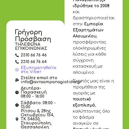
ιδρύθηκε το 2008
και
δραστηριοποιείται
στην
Εμπορία
Εξαρτημάτων
Γρήγορη
Αλουμινίου
,
Πρόσβαση
προσφέροντας
ΤΗΛΕΦΩΝΑ
ολοκληρωμένες
ΕΠΙΚΟΙΝΩΝΙΑΣ
λύσεις για κάθε
2310 66 76 46
σύγχρονη
2310 66 76 64
κατασκευή με
Εξυπηρετηθείτε
στο Viber
αλουμίνιο.
Στείλτε email στο
Σκοπός μας είναι η
info@avraampanagiotidis.gr
προμήθεια της
Δευτέρα-
Παρασκευή
αγοράς με
08:00 - 16:00
ποιοτικό
Σάββατο: 08:00 -
εξοπλισμό
,
13:00
Ρίτσου & 28ης
καλύπτοντας όλο
Οκτωβρίου 154,
το φάσμα
ΤΚ 54630,
Σταυρούπολη,
αναγκών σε
Θεσσαλονίκη