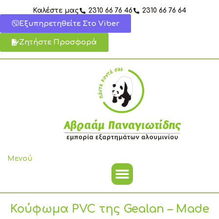
Μετάβαση
Καλέστε μας
2310 66 76 46
2310 66 76 64
στο
Εξυπηρετηθείτε Στο Viber
περιεχόμενο
Ζητήστε Προσφορά
Μενού
Κούφωμα PVC της Gealan – Made