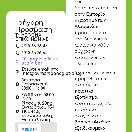
και
δραστηριοποιείται
στην
Εμπορία
Εξαρτημάτων
Γρήγορη
Αλουμινίου
,
Πρόσβαση
προσφέροντας
ΤΗΛΕΦΩΝΑ
ολοκληρωμένες
ΕΠΙΚΟΙΝΩΝΙΑΣ
λύσεις για κάθε
2310 66 76 46
σύγχρονη
2310 66 76 64
κατασκευή με
Εξυπηρετηθείτε
στο Viber
αλουμίνιο.
Στείλτε email στο
Σκοπός μας είναι η
info@avraampanagiotidis.gr
προμήθεια της
Δευτέρα-
Παρασκευή
αγοράς με
08:00 - 16:00
ποιοτικό
Σάββατο: 08:00 -
εξοπλισμό
,
13:00
Ρίτσου & 28ης
καλύπτοντας όλο
Οκτωβρίου 154,
το φάσμα
ΤΚ 54630,
Σταυρούπολη,
αναγκών σε
Θεσσαλονίκη
βασικά υλικά και
εξειδικευμένα