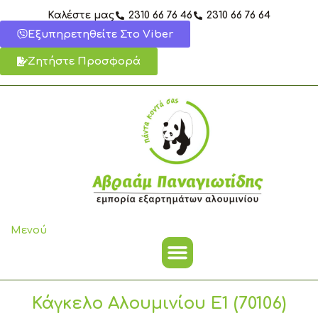
Μετάβαση
Καλέστε μας
2310 66 76 46
2310 66 76 64
στο
Εξυπηρετηθείτε Στο Viber
περιεχόμενο
Ζητήστε Προσφορά
Μενού
Κάγκελο Αλουμινίου E1 (70106)