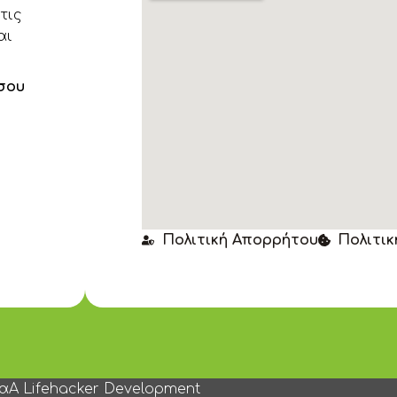
τις
αι
σου
Πολιτική Απορρήτου
Πολιτικ
να
A Lifehacker Development