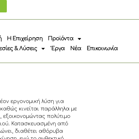
ή
Η Επιχείρηση
Προϊόντα
σίες & Λύσεις
Έργα
Νέα
Επικοινωνία
έον εργονομική λύση για
καθώς κινείται παράλληλα με
, εξοικονομώντας πολύτιμο
τιού. Κατασκευασμένη από
λώνει, διαθέτει αθόρυβα
ίνηση, ενώ το ανθεκτικό