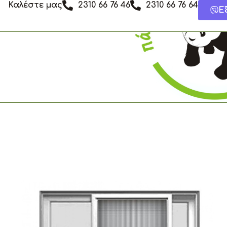
Καλέστε μας
2310 66 76 46
2310 66 76 64
Μετάβαση
Ε
στο
περιεχόμενο