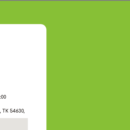
:00
 ΤΚ 54630,