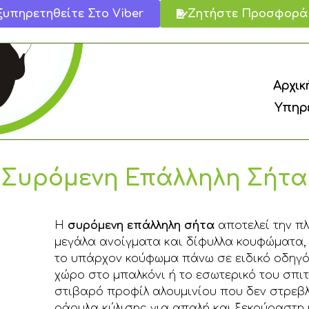
ξυπηρετηθείτε Στο Viber
Ζητήστε Προσφορά
Αρχικ
Υπηρε
Συρόμενη Επάλληλη Σήτα
Η
συρόμενη επάλληλη σήτα
αποτελεί την πλ
μεγάλα ανοίγματα και δίφυλλα κουφώματα, 
το υπάρχον κούφωμα πάνω σε ειδικό οδηγό
χώρο στο μπαλκόνι ή το εσωτερικό του σπι
στιβαρό προφίλ αλουμινίου που δεν στρεβ
ράουλα κύλισης για απαλή και ξεκούραστη κ