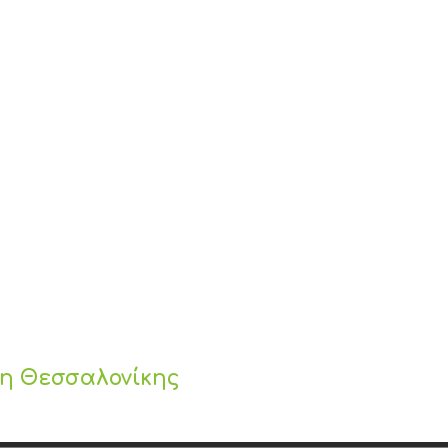
ς
λη Θεσσαλονίκης