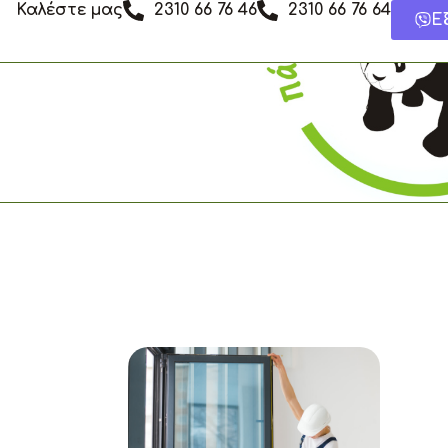
Καλέστε μας
2310 66 76 46
2310 66 76 64
Μετάβαση
Ε
στο
περιεχόμενο