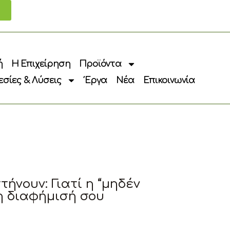
ή
Η Επιχείρηση
Προϊόντα
σίες & Λύσεις
Έργα
Νέα
Επικοινωνία
ήνουν: Γιατί η “μηδέν
η διαφήμισή σου