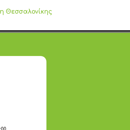
ς
λη Θεσσαλονίκης
:00