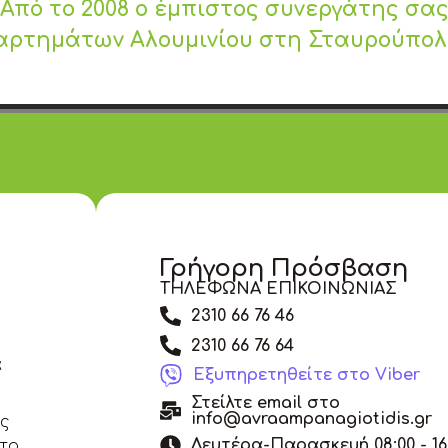
Από το 2008 ο έμπιστος συνεργάτης σα
αρτημάτων Αλουμινίου στη Σταυρούπο
Γρήγορη Πρόσβαση
ΤΗΛΕΦΩΝΑ ΕΠΙΚΟΙΝΩΝΙΑΣ
2310 66 76 46
2310 66 76 64
α
Εξυπηρετηθείτε στο Viber
Στείλτε email στο
info@avraampanagiotidis.gr
άς
Δευτέρα-Παρασκευή 08:00 - 16
 το