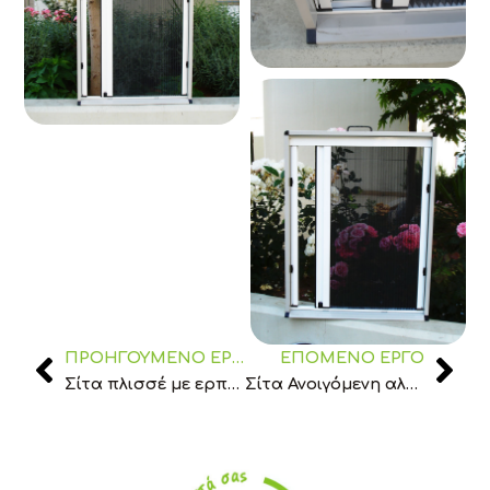
ΠΡΟΗΓΟΎΜΕΝΟ ΈΡΓΟ
ΕΠΌΜΕΝΟ ΈΡΓΟ
Prev
Ne
Σίτα πλισσέ με ερπύστρια με καδένα
Σίτα Ανοιγόμενη αλουμινίου