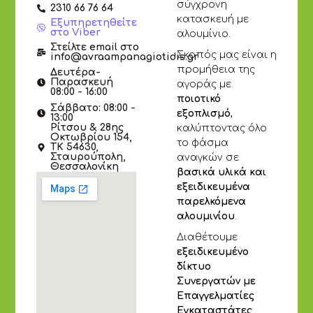
σύγχρονη
2310 66 76 64
κατασκευή με
Εξυπηρετηθείτε
στο Viber
αλουμίνιο.
Στείλτε email στο
Σκοπός μας είναι η
info@avraampanagiotidis.gr
προμήθεια της
Δευτέρα-
Παρασκευή
αγοράς με
08:00 - 16:00
ποιοτικό
Σάββατο: 08:00 -
εξοπλισμό
,
13:00
Ρίτσου & 28ης
καλύπτοντας όλο
Οκτωβρίου 154,
το φάσμα
ΤΚ 54630,
Σταυρούπολη,
αναγκών σε
Θεσσαλονίκη
βασικά υλικά και
εξειδικευμένα
παρελκόμενα
αλουμινίου
.
Διαθέτουμε
εξειδικευμένο
δίκτυο
Συνεργατών με
Επαγγελματίες
Εγκαταστάτες