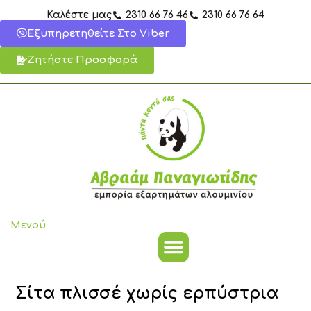
Μετάβαση
Καλέστε μας
2310 66 76 46
2310 66 76 64
στο
Εξυπηρετηθείτε Στο Viber
περιεχόμενο
Ζητήστε Προσφορά
Μενού
Σίτα πλισσέ χωρίς ερπύστρια